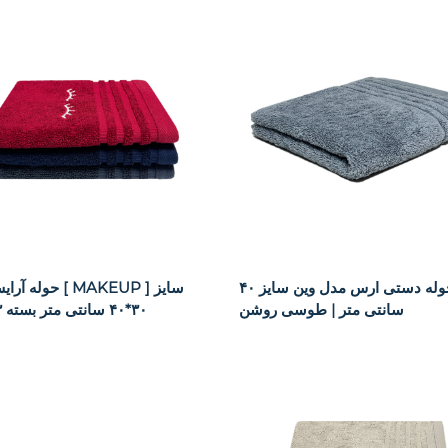
حوله دستی ارس مدل وین سایز ۴۰x۶۰
حوله آرایش ارس [ 
سانتی متر | طوسی روشن
۳۰*۴۰ سانتی متر بسته ۳ عددی