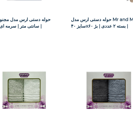
حوله دستی ارس مدل Mr and Mrs
حوله دستی ارس مدل مجنون
سایز ۴۰x۶۰ بسته ۲ عددی | بژ |
۴۰x۶۰ سانتی متر | سرمه ای |