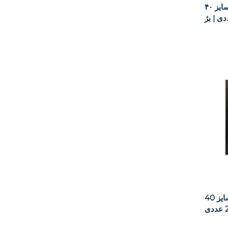
حوله دستی ارس مدل وین سایز ۴۰x۶۰
حوله دستی ارس مدل ورونا سایز 40x75