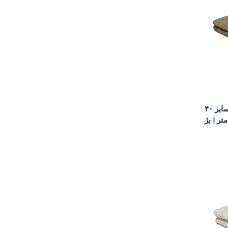
حوله دستی ارس مدل وین سایز ۴۰x۶۰
تر | بژ