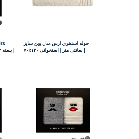
حوله استخری ارس مدل وین سایز
۷۰x۱۴۰ سانتی متر | استخوانی |
سایز ۴۰x۶۰ بسته ۲ عددی | طوسی تیره |