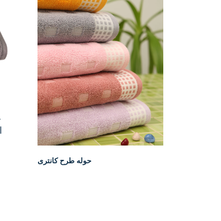
ح
۷۰x۱۴۰ سانتی
حوله طرح کانتری