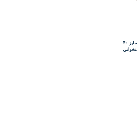
حوله دستی ارس مدل وین سایز ۴۰x۶۰
تخوانی